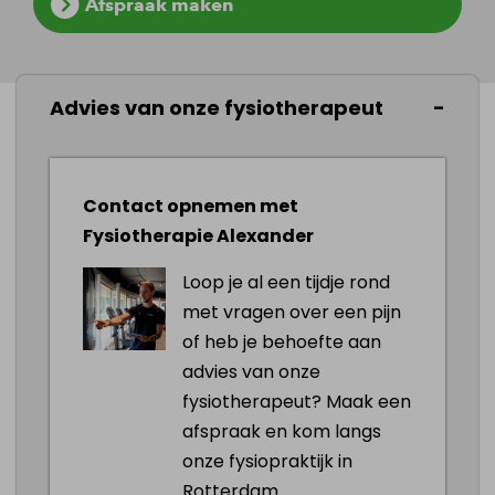
Afspraak maken
Advies van onze fysiotherapeut
Werkwijze van onze handtherapeut
Wanneer je bij ons langskomt met klachten
Contact opnemen met
aan je hand- pols of onderarm beginnen we
Fysiotherapie Alexander
met een uitgebreid onderzoek van de
Loop je al een tijdje rond
handfunctie en de oorzaak van de klachten.
met vragen over een pijn
Vervolgens wordt er een behandelplan
of heb je behoefte aan
opgesteld dat is afgestemd op jouw
advies van onze
klachten.
fysiotherapeut? Maak een
afspraak en kom langs
Voor het behandelen van je klachten wordt
onze fysiopraktijk in
er gebruik gemaakt van verschillende
Rotterdam.