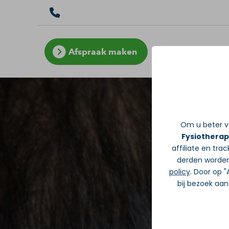
Afspraak maken
Om u beter va
Fysiotherap
affiliate en tra
derden worden
policy
. Door op 
bij bezoek aan