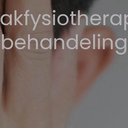
akfysiothera
behandeling