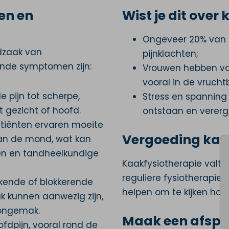
en en
Wist je dit ove
Ongeveer 20% van d
dzaak van
pijnklachten;
ende symptomen zijn:
Vrouwen hebben va
vooral in de vruchtb
e pijn tot scherpe,
Stress en spanning 
t gezicht of hoofd.
ontstaan en vererg
iënten ervaren moeite
Vergoeding kaa
van de mond, wat kan
ten en tandheelkundige
Kaakfysiotherapie valt 
reguliere fysiotherapie 
kende of blokkerende
helpen om te kijken hoe 
k kunnen aanwezig zijn,
 ongemak.
Maak een afspr
fdpijn, vooral rond de