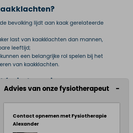
r kaakklachten?
e bevolking lijdt aan kaak gerelateerde
ker last van kaakklachten dan mannen,
are leeftijd;
kunnen een belangrijke rol spelen bij het
eren van kaakklachten.
kfysiotherapie
Advies van onze fysiotherapeut
onder de aanvullende verzekering van de
behandelingen. Uiteraard willen wij jou
je verzekerd bent.
Contact opnemen met Fysiotherapie
Alexander
aak voor kaakfysiotherapie