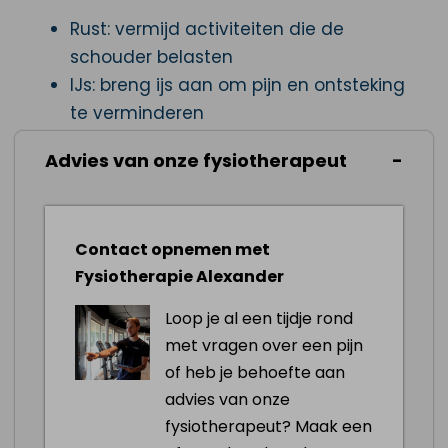
Rust: vermijd activiteiten die de
schouder belasten
IJs: breng ijs aan om pijn en ontsteking
te verminderen
Oefeningen: doe lichte rekoefeningen
Advies van onze fysiotherapeut
en versterkende oefeningen voor de
schouder
Goede houding: verbeter je houding om
Contact opnemen met
druk op de schouder te verminderen
Fysiotherapie Alexander
Fysiotherapie: raadpleeg een
fysiotherapeut voor gerichte
Loop je al een tijdje rond
behandelingen en advies
met vragen over een pijn
of heb je behoefte aan
advies van onze
Afspraak maken
fysiotherapeut? Maak een