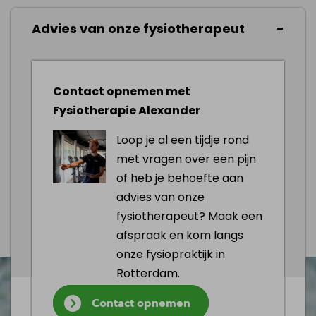
Rust: vermijd activiteiten die de duim
Advies van onze fysiotherapeut
belasten
IJs: breng ijs aan om zwelling en pijn te
verminderen
Contact opnemen met
Spalk: draag een spalk om de duim te
Fysiotherapie Alexander
immobiliseren en te laten genezen
Hogere positie: houd de hand omhoog
Loop je al een tijdje rond
om zwelling te beperken
met vragen over een pijn
of heb je behoefte aan
advies van onze
Afspraak maken
fysiotherapeut? Maak een
afspraak en kom langs
onze fysiopraktijk in
Rotterdam.
Contact opnemen